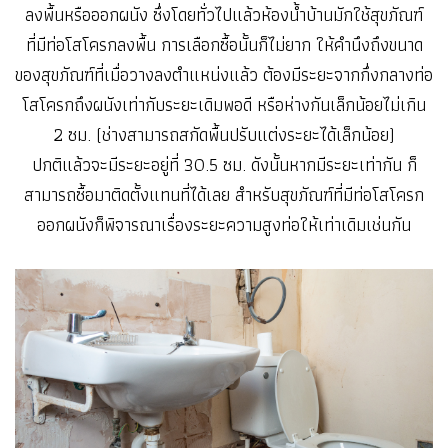
ลงพื้นหรือออกผนัง ซึ่งโดยทั่วไปแล้วห้องน้ำบ้านมักใช้สุขภัณฑ์
ที่มีท่อโสโครกลงพื้น การเลือกซื้อนั้นก็ไม่ยาก ให้คำนึงถึงขนาด
ของสุขภัณฑ์ที่เมื่อวางลงตำแหน่งแล้ว ต้องมีระยะจากกึ่งกลางท่อ
โสโครกถึงผนังเท่ากับระยะเดิมพอดี หรือห่างกันเล็กน้อยไม่เกิน
2 ซม. (ช่างสามารถสกัดพื้นปรับแต่งระยะได้เล็กน้อย)
ปกติแล้วจะมีระยะอยู่ที่ 30.5 ซม. ดังนั้นหากมีระยะเท่ากัน ก็
สามารถซื้อมาติดตั้งแทนที่ได้เลย สำหรับสุขภัณฑ์ที่มีท่อโสโครก
ออกผนังก็พิจารณาเรื่องระยะความสูงท่อให้เท่าเดิมเช่นกัน