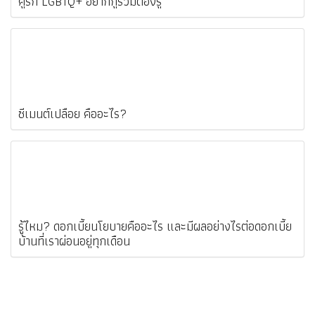
คู่รัก LGBTQ+ อยากกู้ร่วมต้องรู้
ซีเมนต์เปลือย คืออะไร?
รู้ไหม? ดอกเบี้ยนโยบายคืออะไร และมีผลอย่างไรต่อดอกเบี้ย
บ้านที่เราผ่อนอยู่ทุกเดือน