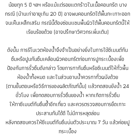
น้อยทุก 5 ปี ฯลฯ หรือแม้แต่รอยแตกร้าวในเนื้อคอนกรีต บาง
กรณี (บ้านเก่าอายุเกิน 20 ปี) อาจพบคอนกรีตใต้พื้นกะเทาะออก
จนเห็นเหล็กเสริม กรณีนี้ต้องซ่อมแซมพื้นผิวใต้พื้นคอนกรีตนี้ให้
เรียบร้อยด้วย (อาจปรึกษาวิศวกรเพิ่มเติม)
ดังนั้น การรีโนเวตห้องน้ำจึงจำเป็นอย่างยิ่งในการใช้ซีเมนต์กัน
ซึมหรือปูนกันซึมเคลือบผิวคอนกรีตก่อนการปูกระเบื้องเพื่อ
ป้องกันการรั่วซึมดังกล่าว โดยการทากันซึมหรือซีเมนต์ให้ทั่วพื้น
ห้องน้ำทั้งหมด และในส่วนอาบน้ำควรทาทั่วผนังด้วย
(ตามขั้นตอนหรือวิธีการของผลิตภัณฑ์นั้น) แล้วทดสอบขังน้ำ 24
ชั่วโมง เพื่อทดสอบการรั่วซึมของน้ำ หากเกิดการรั่วซึม
ให้ทาซีเมนต์กันซึมซ้ำอีกเที่ยว และควรตรวจสอบการยึดเกาะ
ประสานกันได้ดี ไม่มีการหลุดล่อน
หลังทดสอบควรให้ซีเมนต์กันซึมบ่มตัวประมาณ 7 วัน แล้วค่อยปู
กระเบื้อง