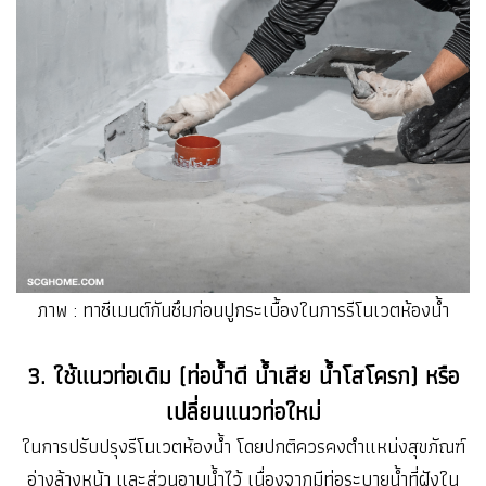
ภาพ : ทาซีเมนต์กันซึมก่อนปูกระเบื้องในการรีโนเวตห้องน้ำ
3. ใช้แนวท่อเดิม (ท่อน้ำดี น้ำเสีย น้ำโสโครก) หรือ
เปลี่ยนแนวท่อใหม่
ในการปรับปรุงรีโนเวตห้องน้ำ โดยปกติควรคงตำแหน่งสุขภัณฑ์
อ่างล้างหน้า และส่วนอาบน้ำไว้ เนื่องจากมีท่อระบายน้ำที่ฝังใน