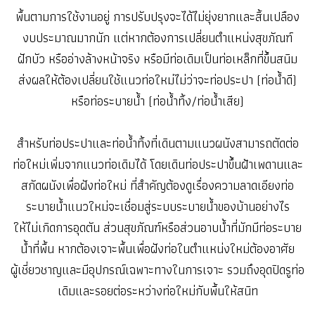
พื้นตามการใช้งานอยู่ การปรับปรุงจะได้ไม่ยุ่งยากและสิ้นเปลือง
งบประมาณมากนัก แต่หากต้องการเปลี่ยนตำแหน่งสุขภัณฑ์
ฝักบัว หรืออ่างล้างหน้าจริง หรือมีท่อเดิมเป็นท่อเหล็กที่ขึ้นสนิม
ส่งผลให้ต้องเปลี่ยนใช้แนวท่อใหม่ไม่ว่าจะท่อประปา (ท่อน้ำดี)
หรือท่อระบายน้ำ (ท่อน้ำทิ้ง/ท่อน้ำเสีย)
สำหรับท่อประปาและท่อน้ำทิ้งที่เดินตามแนวผนังสามารถตัดต่อ
ท่อใหม่เพิ่มจากแนวท่อเดิมได้ โดยเดินท่อประปาขึ้นฝ้าเพดานและ
สกัดผนังเพื่อฝังท่อใหม่ ที่สำคัญต้องดูเรื่องความลาดเอียงท่อ
ระบายน้ำแนวใหม่จะเชื่อมสู่ระบบระบายน้ำของบ้านอย่างไร
ให้ไม่เกิดการอุดตัน ส่วนสุขภัณฑ์หรือส่วนอาบน้ำที่มักมีท่อระบาย
น้ำที่พื้น หากต้องเจาะพื้นเพื่อฝังท่อในตำแหน่งใหม่ต้องอาศัย
ผู้เชี่ยวชาญและมีอุปกรณ์เฉพาะทางในการเจาะ รวมถึงอุดปิดรูท่อ
เดิมและรอยต่อระหว่างท่อใหม่กับพื้นให้สนิท