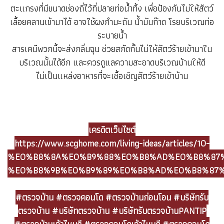
ตะแกรงที่มีขนาดช่องถี่ไว้ที่ปลายท่อน้ำทิ้ง เพื่อป้องกันไม่ให้สัตว์
เลื้อยคลานเข้ามาได้ อาจใช้ผงกำมะถัน น้ำมันก๊าด โรยบริเวณท่อ
ระบายน้ำ
สารเคมีพวกนี้จะส่งกลิ่นฉุน ช่วยสกัดกั้นไม่ให้สัตว์ร้ายเข้ามาใน
บริเวณนั้นได้อีก และควรดูแลความสะอาดบริเวณบ้านให้ดี
ไม่เป็นแหล่งอาหารที่จะเชื้อเชิญสัตว์ร้ายเข้าบ้าน
เครดิตเว็บไซต์
https://www.scghome.com/living-ideas/articles/10-
%E0%B8%8A%E0%B9%88%E0%B8%AD%E0%B8%87%
%E0%B8%9B%E0%B9%89%E0%B8%AD%E0%B8%87%
#ตรวจบ้าน #ตรวจคอนโด #ตรวจบ้านก่อนโอน #บริษัทรับ
ตรวจบ้าน #บริษัทตรวจบ้าน #บริษัทรับตรวจบ้านPANTIP