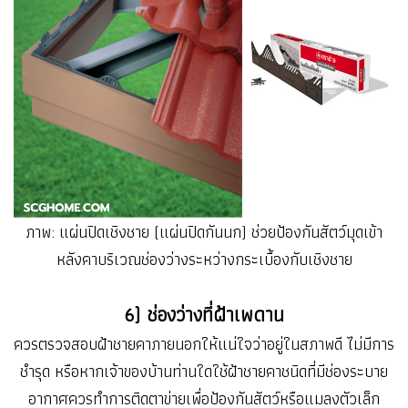
ภาพ: แผ่นปิดเชิงชาย (แผ่นปิดกันนก) ช่วยป้องกันสัตว์มุดเข้า
หลังคาบริเวณช่องว่างระหว่างกระเบื้องกับเชิงชาย
6) ช่องว่างที่ฝ้าเพดาน
ควรตรวจสอบฝ้าชายคาภายนอกให้แน่ใจว่าอยู่ในสภาพดี ไม่มีการ
ชำรุด หรือหากเจ้าของบ้านท่านใดใช้ฝ้าชายคาชนิดที่มีช่องระบาย
อากาศควรทำการติดตาข่ายเพื่อป้องกันสัตว์หรือแมลงตัวเล็ก