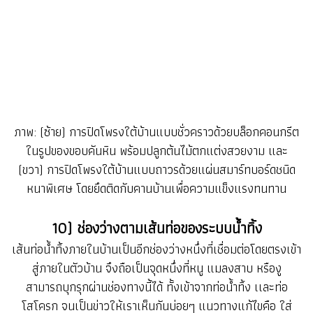
ภาพ: (ซ้าย) การปิดโพรงใต้บ้านแบบชั่วคราวด้วยบล็อกคอนกรีต
ในรูปของขอบคันหิน พร้อมปลูกต้นไม้ตกแต่งสวยงาม และ
(ขวา) การปิดโพรงใต้บ้านแบบถาวรด้วยแผ่นสมาร์ทบอร์ดชนิด
หนาพิเศษ โดยยึดติดกับคานบ้านเพื่อความแข็งแรงทนทาน
10) ช่องว่างตามเส้นท่อของระบบน้ำทิ้ง
เส้นท่อน้ำทิ้งภายในบ้านเป็นอีกช่องว่างหนึ่งที่เชื่อมต่อโดยตรงเข้า
สู่ภายในตัวบ้าน จึงถือเป็นจุดหนึ่งที่หนู แมลงสาบ หรืองู
สามารถบุกรุกผ่านช่องทางนี้ได้ ทั้งเข้าจากท่อน้ำทิ้ง เเละท่อ
โสโครก จนเป็นข่าวให้เราเห็นกันบ่อยๆ แนวทางแก้ไขคือ ใส่