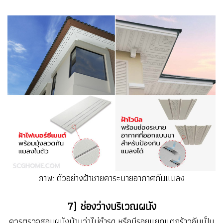
ภาพ: ตัวอย่างฝ้าชายคาระบายอากาศกันแมลง
7) ช่องว่างบริเวณผนัง
ควรตรวจสอบผนังบ้านว่าไม่ชำรุด หรือมีรอยแยกแตกร้าวอันเป็น