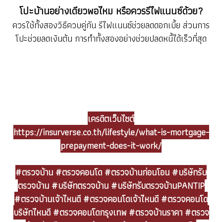
โปะบ้านอย่างเดียวพอไหม หรือควรรีไฟแนนซ์ด้วย?
ควรใช้ทั้งสองวิธีควบคู่กัน รีไฟแนนซ์ช่วยลดดอกเบี้ย ส่วนการ
โปะช่วยลดเงินต้น การทำทั้งสองอย่างช่วยปลดหนี้ได้เร็วที่สุด
เครดิตเว็บไซต์
https://insurverse.co.th/lifestyle/what-is-mortgage-
prepayment-does-it-work/
#ตรวจบ้าน #ตรวจคอนโด #ตรวจบ้านก่อนโอน #บริษัทรับ
ตรวจบ้าน #บริษัทตรวจบ้าน #บริษัทรับตรวจบ้านPANTIP
#ตรวจบ้านเจ้าไหนดี #ตรวจคอนโดเจ้าไหนดี #ตรวจคอนโด
บริษัทไหนดี #ตรวจคอนโดกรุงเทพ #ตรวจบ้านราคา #ตรวจ