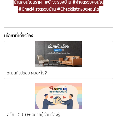
บ้านก่อนโอนราคา #จ้างตรวจบ้าน #จ้างตรวจคอนโด
#Checklistตรวจบ้าน #Checklistตรวจคอนโด
เนื้อหาที่เกี่ยวข้อง
ซีเมนต์เปลือย คืออะไร?
คู่รัก LGBTQ+ อยากกู้ร่วมต้องรู้