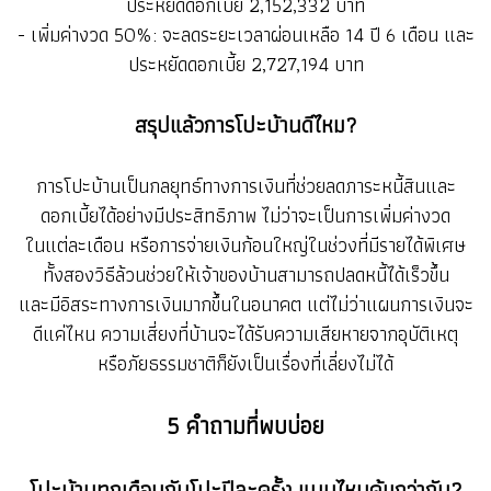
ประหยัดดอกเบี้ย 2,152,332 บาท
- เพิ่มค่างวด 50%: จะลดระยะเวลาผ่อนเหลือ 14 ปี 6 เดือน และ
ประหยัดดอกเบี้ย 2,727,194 บาท
สรุปแล้วการโปะบ้านดีไหม?
การโปะบ้านเป็นกลยุทธ์ทางการเงินที่ช่วยลดภาระหนี้สินและ
ดอกเบี้ยได้อย่างมีประสิทธิภาพ ไม่ว่าจะเป็นการเพิ่มค่างวด
ในแต่ละเดือน หรือการจ่ายเงินก้อนใหญ่ในช่วงที่มีรายได้พิเศษ
ทั้งสองวิธีล้วนช่วยให้เจ้าของบ้านสามารถปลดหนี้ได้เร็วขึ้น
และมีอิสระทางการเงินมากขึ้นในอนาคต แต่ไม่ว่าแผนการเงินจะ
ดีแค่ไหน ความเสี่ยงที่บ้านจะได้รับความเสียหายจากอุบัติเหตุ
หรือภัยธรรมชาติก็ยังเป็นเรื่องที่เลี่ยงไม่ได้
5 คำถามที่พบบ่อย
โปะบ้านทุกเดือนกับโปะปีละครั้ง แบบไหนคุ้มกว่ากัน?