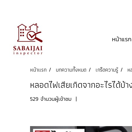
หน้าแรก
หน้าแรก
บทความทั้งหมด
เกร็ดความรู้
หล
หลอดไฟเสียเกิดจากอะไรได้บ้าง
529 จำนวนผู้เข้าชม
|