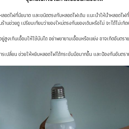
กหลอดไฟที่มีขนาด และชนิดตรงกับหลอดไฟเดิม แนะนำให้นำหลอดไฟที่เ
ยในร้านช่วยดู เปรียบเทียบว่าของใหม่ตรงกับของเดิมหรือไม่ จะได้ไม่เก
่สูงเกินเอื้อมให้ใช้บันได อย่าพยายามเอื้อมหรือเขย่ง อาจเกิดอันต
รเปลี่ยน ช่วยให้หยิบหลอดไฟได้กระชับมือมากขึ้น และป้องกันอันต