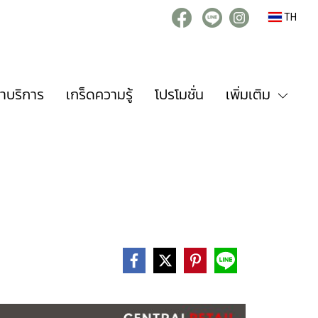
TH
่าบริการ
เกร็ดความรู้
โปรโมชั่น
เพิ่มเติม