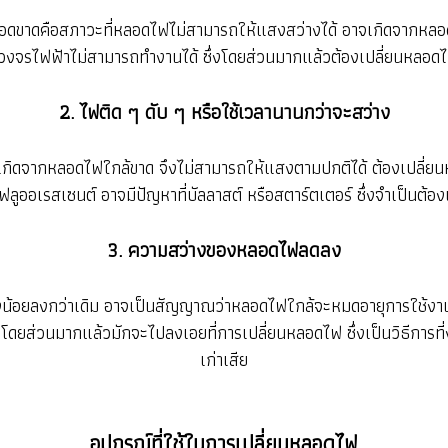
าดคือสภาวะที่หลอดไฟไม่สามารถให้แสงสว่างได้ อาจเกิดจากหลอด
วงจรไฟฟ้าไม่สามารถทำงานได้ ซึ่งโดยส่วนมากแล้วต้องเปลี่ยนหลอด
2. ไฟติด ๆ ดับ ๆ หรือใช้เวลานานกว่าจะสว่าง
กหลอดไฟใกล้ขาด จึงไม่สามารถให้แสงตามปกติได้ ต้องเปลี่ยน
ลูออเรสเซนต์ อาจมีปัญหาที่บัลลาสต์ หรือสตาร์ตเตอร์ ซึ่งจำเป็นต้องเ
3. ความสว่างของหลอดไฟลดลง
กว่าเดิม อาจเป็นสัญญาณว่าหลอดไฟใกล้จะหมดอายุการใช้งาน 
นมากแล้วมักจะไปลงเอยที่การเปลี่ยนหลอดไฟ ซึ่งเป็นวิธีการที่ง
เก่าเสีย
อุปกรณ์ที่ใช้ในการเปลี่ยนหลอดไฟ