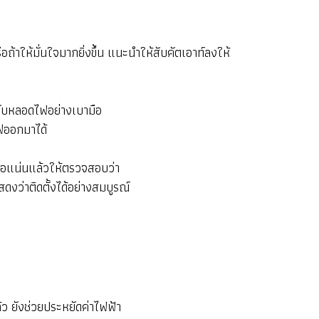
้าให้มั่นใจมากยิ่งขึ้น แนะนำให้สับคัตเอาท์ลงให้
 จับหลอดไฟอย่างเบามือ
ฟออกมาได้
พอแน่นแล้วให้ตรวจสอบว่า
งว่าติดตั้งได้อย่างสมบูรณ์
 ยังช่วยประหยัดค่าไฟฟ้า